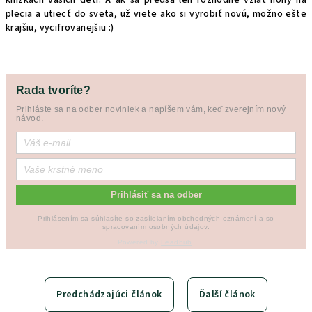
plecia a utiecť do sveta, už viete ako si vyrobiť novú, možno ešte
krajšiu, vycifrovanejšiu :)
Rada tvoríte?
Prihláste sa na odber noviniek a napíšem vám, keď zverejním nový
návod.
Prihlásiť sa na odber
Prihlásením sa súhlasíte so zasíielaním obchodných oznámení a so
spracovaním osobných údajov.
Powered by
Leadhub
.
Predchádzajúci článok
Ďalší článok