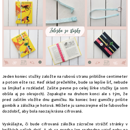
Jeden koniec stužky založte na rubovú stranu približne centimeter
a potom ešte raz. Keď sklad prežehlíte, bude sa lepšie šiť, nebude
sa šmýkať a rozkladať. Zašite pevne po celej šírke stužky (ja som
obšila aj po okrajoch). Zopakujte na druhom konci ale s tým, že
pred zašitím vložíte dnu gumičku. Na koniec bez gumičky prišite
gombík a záložka je hotová. Môžete ju samozrejme ešte ľubovoľne
dozdobiť, aby bola naozaj krásna cifrovaná.
Vyskúšajte, či bude cifrovaná záložka zázračne strážiť stránky v
knižkách vašich detí. A ak sa predsa len rozhodne vziať nohy na