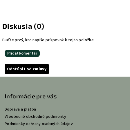
Diskusia (0)
Buďte prvý, kto napíše príspevok k tejto položke.
Pridať komentár
Odstúpiť od zmluvy
Z
á
p
Informácie pre vás
ä
Doprava a platba
t
Všeobecné obchodné podmienky
i
Podmienky ochrany osobných údajov
e