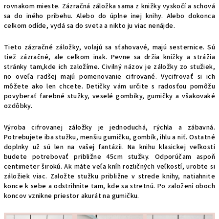
rovnakom mieste. Zázračná záložka sama z knižky vyskočí a schová
sa do iného príbehu. Alebo do úplne inej knihy. Alebo dokonca
celkom odíde, vydá sa do sveta a nikto ju viac nenájde.
Tieto zázračné záložky, volajú sa sťahovavé, majú sesternice. Sú
tiež zázračné, ale celkom inak. Pevne sa držia knižky a strážia
stránky tam,kde ich založíme. Civilný názov je záložky zo stužiek,
no oveľa radšej majú pomenovanie cifrované. Vycifrovať si ich
môžete ako len chcete. Detičky vám určite s radosťou pomôžu
povyberať farebné stužky, veselé gombíky, gumičky a všakovaké
ozdôbky.
Výroba cifrovanej záložky je jednoduchá, rýchla a zábavná.
Potrebujete iba stužku, menšiu gumičku, gombík, ihlu a niť. Ostatné
doplnky už sú len na vašej fantázii. Na knihu klasickej veľkosti
budete potrebovať približne 45cm stužky. Odporúčam aspoň
centimeter širokú. Ak máte veľa kníh rozličných veľkostí, urobte si
záložiek viac. Založte stužku približne v strede knihy, natiahnite
konce k sebe a odstrihnite tam, kde sa stretnú. Po založení oboch
koncov vznikne priestor akurát na gumičku.