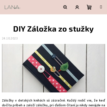
Prejsť
na
obsah
Nákupn
Hľadať
Prihlásenie
DIY Záložka zo stužky
košík
24.10.2023
Záložky v detských knihách sú zázračné. Každý rodič vie, že keď
dočíta príbeh a založí záložku, pri ďalšom čítaní ju nikdy nenájde na