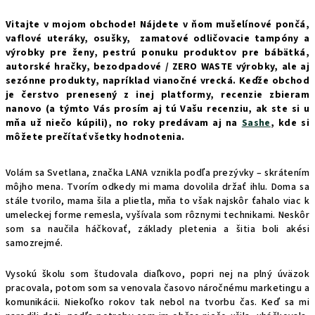
Vitajte v mojom obchode! Nájdete v ňom mušelínové pončá,
vaflové uteráky, osušky, zamatové odličovacie tampóny a
výrobky pre ženy, pestrú ponuku produktov pre bábätká,
autorské hračky, bezodpadové / ZERO WASTE výrobky, ale aj
sezónne produkty, napríklad vianočné vrecká. Keďže obchod
je čerstvo prenesený z inej platformy, recenzie zbieram
nanovo (a týmto Vás prosím aj tú Vašu recenziu, ak ste si u
mňa už niečo kúpili), no roky predávam aj na
Sashe
, kde si
môžete prečítať všetky hodnotenia.
Volám sa Svetlana, značka LANA vznikla podľa prezývky – skrátením
môjho mena. Tvorím odkedy mi mama dovolila držať ihlu.
Doma sa
stále tvorilo, mama šila a plietla, mňa to však najskôr ťahalo viac k
umeleckej forme remesla, vyšívala som rôznymi technikami. Neskôr
som sa naučila háčkovať, základy pletenia a šitia boli akési
samozrejmé.
Vysokú školu som študovala diaľkovo, popri nej na plný úväzok
pracovala, potom som sa venovala časovo náročnému marketingu a
komunikácii. Niekoľko rokov tak nebol na tvorbu čas. Keď sa mi