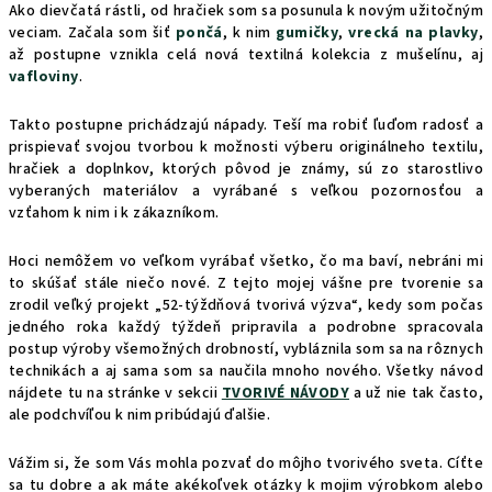
Ako dievčatá rástli, od hračiek som sa posunula k novým užitočným
veciam. Začala som šiť
pončá
, k nim
gumičky
,
vrecká na plavky
,
až postupne vznikla celá nová textilná kolekcia z mušelínu, aj
vafloviny
.
Takto postupne prichádzajú nápady. Teší ma robiť ľuďom radosť a
prispievať svojou tvorbou k možnosti výberu originálneho textilu,
hračiek a doplnkov, ktorých pôvod je známy, sú zo starostlivo
vyberaných materiálov a vyrábané s veľkou pozornosťou a
vzťahom k nim i k zákazníkom.
Hoci nemôžem vo veľkom vyrábať všetko, čo ma baví, nebráni mi
to skúšať stále niečo nové. Z tejto mojej vášne pre tvorenie sa
zrodil veľký projekt „52-týždňová tvorivá výzva“, kedy som počas
jedného roka každý týždeň pripravila a podrobne spracovala
postup výroby všemožných drobností, vybláznila som sa na rôznych
technikách a aj sama som sa naučila mnoho nového. Všetky návod
nájdete tu na stránke v sekcii
TVORIVÉ NÁVODY
a už nie tak často,
ale podchvíľou k nim pribúdajú ďalšie.
Vážim si, že som Vás mohla pozvať do môjho tvorivého sveta. Cíťte
sa tu dobre a ak máte akékoľvek otázky k mojim výrobkom alebo