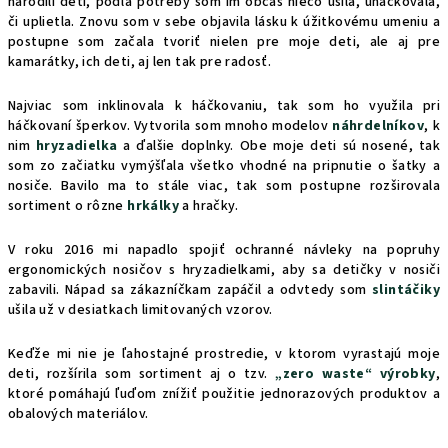
narodili deti, podľa potreby som im občas niečo ušila, uháčkovala,
či uplietla. Znovu som v sebe objavila lásku k úžitkovému umeniu a
postupne som začala tvoriť nielen pre moje deti, ale aj pre
kamarátky, ich deti, aj len tak pre radosť.
Najviac som inklinovala k háčkovaniu, tak som ho využila pri
háčkovaní šperkov. Vytvorila som mnoho modelov
náhrdelníkov
, k
nim
hryzadielka
a ďalšie doplnky. Obe moje deti sú nosené, tak
som zo začiatku vymýšľala všetko vhodné na pripnutie o šatky a
nosiče. Bavilo ma to stále viac, tak som postupne rozširovala
sortiment o rôzne
hrkálky
a hračky.
V roku 2016 mi napadlo spojiť ochranné návleky na popruhy
ergonomických nosičov s hryzadielkami, aby sa detičky v nosiči
zabavili. Nápad sa zákazníčkam zapáčil a odvtedy som
slintáčiky
ušila už v desiatkach limitovaných vzorov.
Keďže mi nie je ľahostajné prostredie, v ktorom vyrastajú moje
deti, rozšírila som sortiment aj o tzv.
„zero waste“ výrobky
,
ktoré pomáhajú ľuďom znížiť použitie jednorazových produktov a
obalových materiálov.