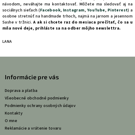
návodom, neváhajte ma kontaktovať. Môžete ma sledovať aj na
sociálnych sieťach (
Facebook
,
Instagram
,
YouTube
,
Pinterest
) a
osobne stretnúť na handmade trhoch, najmä na jarnom a jesennom
Sashe v tržnici.
A ak si chcete raz do mesiaca prečítať, čo sa u
mňa nové deje, prihláste sa na odber môjho newslettra.
LANA
Z
á
p
Informácie pre vás
ä
Doprava a platba
t
Všeobecné obchodné podmienky
i
Podmienky ochrany osobných údajov
e
Kontakty
O mne
Reklamácie a vrátenie tovaru