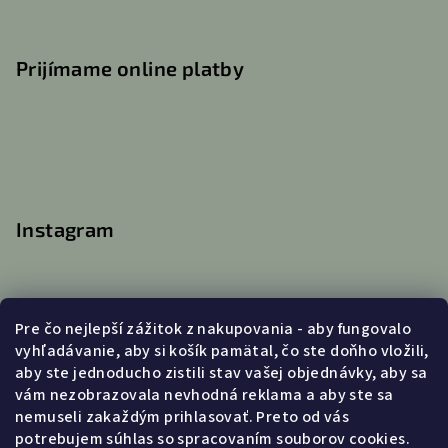
Prijímame online platby
Instagram
Pre čo nejlepší zážitok z nakupovania - aby fungovalo
Kontakt
vyhľadávanie, aby si košík pamätal, čo ste doňho vložili,
aby ste jednoducho zistili stav vašej objednávky, aby sa
info
@
lanatvori.sk
vám nezobrazovala nevhodná reklama a aby ste sa
0903031179 (po-pia 9:00 - 16:00)
nemuseli zakaždým prihlasovať. Preto od vás
potrebujem súhlas so spracovaním souborov cookies.