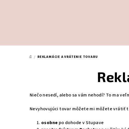
Prejsť
na
obsah
/
REKLAMÁCIE A VRÁTENIE TOVARU
DOMOV
Rekl
Niečo nesedí, alebo sa vám nehodí? To ma veľ
Nevyhovujúci tovar môžete mi môžete vrátiť 
osobne
po dohode v Stupave