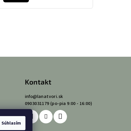
Kontakt
info
@
lanatvori.sk
0903031179 (po-pia 9:00 - 16:00)
Súhlasím