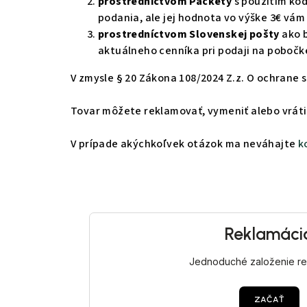
prostredníctvom Packety
s použitím kó
podania, ale jej hodnota vo výške 3€ vá
prostredníctvom Slovenskej pošty
ako 
aktuálneho cenníka pri podaji na pobočke
V zmysle § 20 Zákona 108/2024 Z.z. O ochrane
Tovar môžete reklamovať, vymeniť alebo vráti
V prípade akýchkoľvek otázok ma neváhajte
k