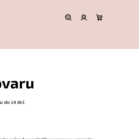
Hľadať
Prihlásenie
Nákupný
košík
ovaru
 do 14 dní.