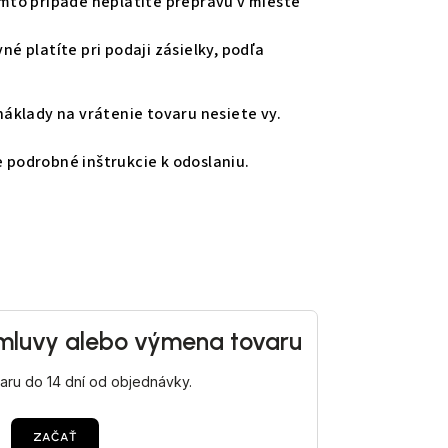
omto prípade neplatíte prepravu v mieste
é platíte pri podaji zásielky, podľa
áklady na vrátenie tovaru nesiete vy.
 podrobné inštrukcie k odoslaniu.