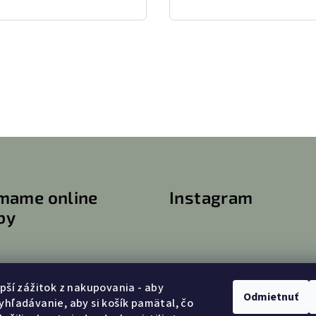
ímame online
Instagram
by
epší zážitok z nakupovania - aby
Odmietnuť
yhľadávanie, aby si košík pamätal, čo