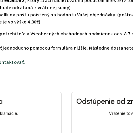
du
99294752
, ktorý stačí nadiktovať na podacom mieste (v t
m bude odrátaná z vrátenej sumy)
balík na poštu poistený na hodnotu Vašej objednávky (poštovn
 je vo výške 4,30€)
 spotrebiteľa a Všeobecných obchodných podmienok ods. 8.7 n
ť jednoducho pomocou formulára nižšie. Následne dostanete
ontaktovať.