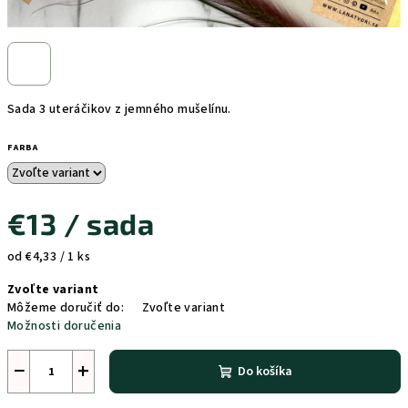
Sada 3 uteráčikov z jemného mušelínu.
FARBA
€13
/ sada
Jednotková
od €4,33 / 1 ks
cena:
Zvoľte variant
Môžeme doručiť do:
Zvoľte variant
Možnosti doručenia
−
+
Do košíka