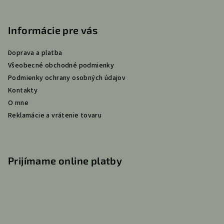
Z
á
p
Informácie pre vás
ä
Doprava a platba
t
Všeobecné obchodné podmienky
i
Podmienky ochrany osobných údajov
e
Kontakty
O mne
Reklamácie a vrátenie tovaru
Prijímame online platby