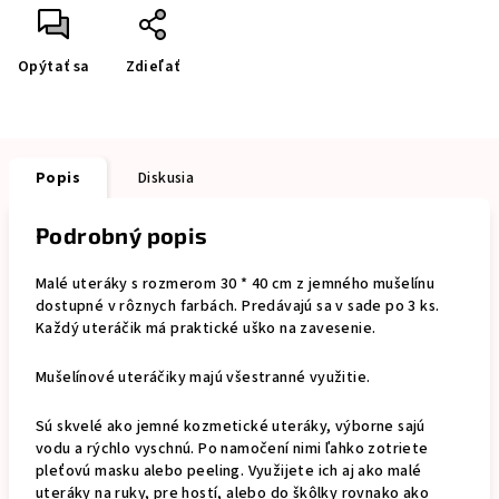
Opýtať sa
Zdieľať
Popis
Diskusia
Podrobný popis
Malé uteráky s rozmerom 30 * 40 cm z jemného mušelínu
dostupné v rôznych farbách. Predávajú sa v sade po 3 ks.
Každý uteráčik má praktické uško na zavesenie.
Mušelínové uteráčiky majú všestranné využitie.
Sú skvelé ako jemné kozmetické uteráky, výborne sajú
vodu a rýchlo vyschnú. Po namočení nimi ľahko zotriete
pleťovú masku alebo peeling. Využijete ich aj ako malé
uteráky na ruky, pre hostí, alebo do škôlky rovnako ako