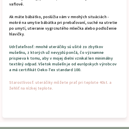
vaflové.
Ak máte bábätko, poslúžia vám v mnohých situáciách -
mokré na umytie bábätka pri prebaľovaní, suché na utretie
po umytí, utieranie vygrcnutého mliečka alebo podloženie
hlavičky.
Udržateľnosť: mnohé uteráčiky sú ušité zo zbytkov
mušelínu, z ktorých už nevyjdú pončá, čo významne
prispieva k tomu, aby v mojej dielni vznikal len minimálny
textilný odpad. Všetok mušelín je od európskych výrobcov
a má certifikát Oeko-Tex standard 100.
Starostlivosť: uteráčiky môžete prať pri teplote 40st. a
žehliť na nízkej teplote.