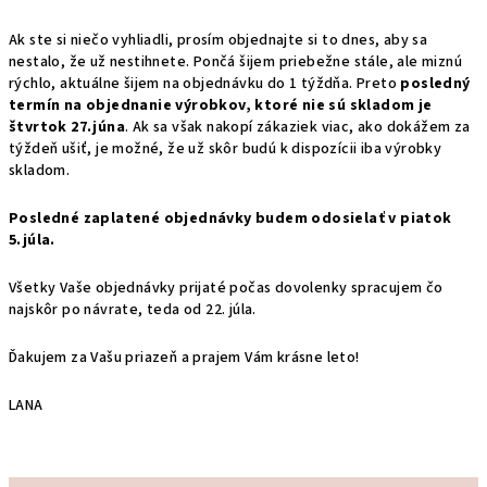
Ak ste si niečo vyhliadli, prosím objednajte si to dnes, aby sa
nestalo, že už nestihnete. Pončá šijem priebežne stále, ale miznú
rýchlo, aktuálne šijem na objednávku do 1 týždňa. Preto
posledný
termín na objednanie výrobkov, ktoré nie sú skladom je
štvrtok 27.júna
. Ak sa však nakopí zákaziek viac, ako dokážem za
týždeň ušiť, je možné, že už skôr budú k dispozícii iba výrobky
skladom.
Posledné zaplatené objednávky budem odosielať v piatok
5.júla.
Všetky Vaše objednávky prijaté počas dovolenky spracujem čo
najskôr po návrate, teda od 22. júla.
Ďakujem za Vašu priazeň a prajem Vám krásne leto!
LANA