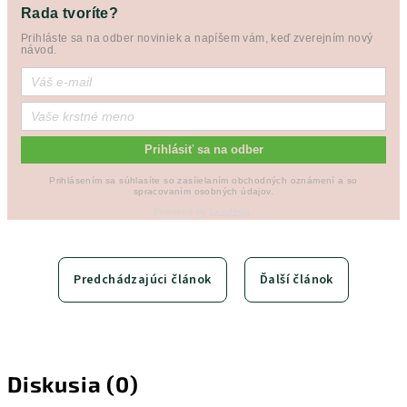
Rada tvoríte?
Prihláste sa na odber noviniek a napíšem vám, keď zverejním nový
návod.
Prihlásiť sa na odber
Prihlásením sa súhlasíte so zasíielaním obchodných oznámení a so
spracovaním osobných údajov.
Powered by
Leadhub
.
Predchádzajúci článok
Ďalší článok
Diskusia (0)