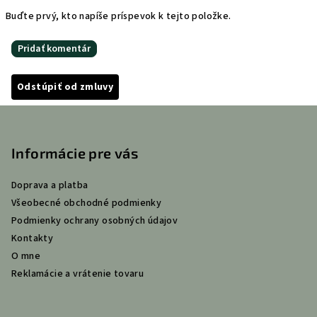
Buďte prvý, kto napíše príspevok k tejto položke.
Pridať komentár
Odstúpiť od zmluvy
Z
á
p
Informácie pre vás
ä
Doprava a platba
t
Všeobecné obchodné podmienky
i
Podmienky ochrany osobných údajov
e
Kontakty
O mne
Reklamácie a vrátenie tovaru