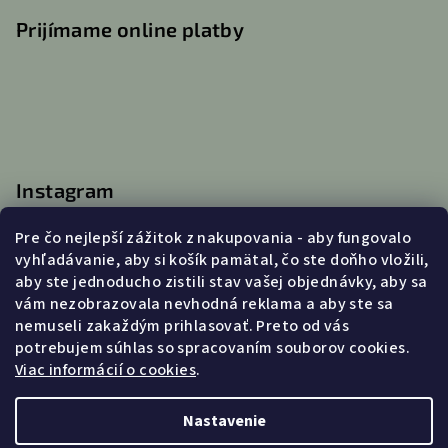
Prijímame online platby
Instagram
Pre čo nejlepší zážitok z nakupovania - aby fungovalo
vyhľadávanie, aby si košík pamätal, čo ste doňho vložili,
aby ste jednoducho zistili stav vašej objednávky, aby sa
Kontakt
vám nezobrazovala nevhodná reklama a aby ste sa
nemuseli zakaždým prihlasovať. Preto od vás
info
@
lanatvori.sk
potrebujem súhlas so spracovaním souborov cookies.
0903031179 (po-pia 9:00 - 16:00)
Viac informácií o cookies
.
Nastavenie