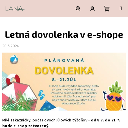
Prejsť
na
obsah
Nákupn
Hľadať
Prihlásenie
Letná dovolenka v e-shope
košík
20.6.2024
Milé zákazníčky, počas dvoch júlových týždňov -
od 8.7. do 21.7.
bude e-shop zatvorený
.