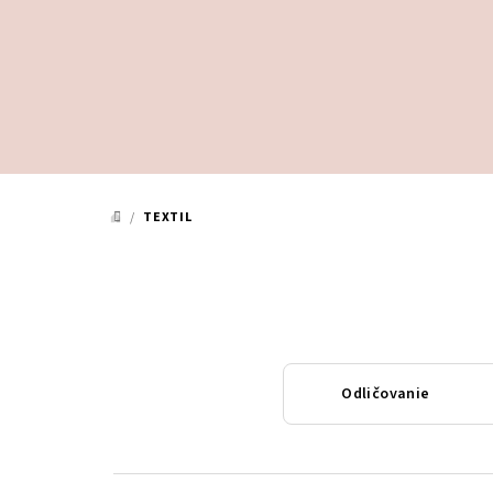
Prejsť
na
obsah
/
TEXTIL
DOMOV
Odličovanie