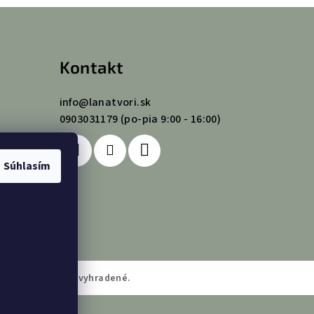
Kontakt
info
@
lanatvori.sk
0903031179 (po-pia 9:00 - 16:00)
Súhlasím
NA
. Všetky práva vyhradené.