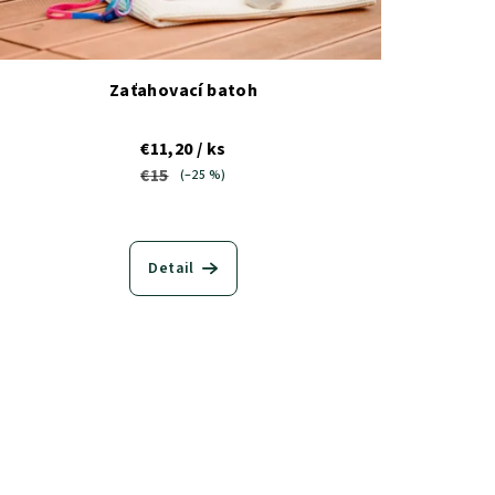
Zaťahovací batoh
€11,20
/ ks
€15
(–25 %)
Detail