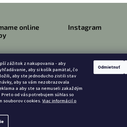
o
á
v
d
a
a
n
ímame online
Instagram
c
i
by
e
i
e
p
r
epší zážitok z nakupovania - aby
Odmietnuť
v
yhľadávanie, aby si košík pamätal, čo
ožili, aby ste jednoducho zistili stav
k
návky, aby sa vám nezobrazovala
y
eklama a aby ste sa nemuseli zakaždým
v
. Preto od vás potrebujem súhlas so
ý
m souborov cookies.
Viac informácií o
p
Copyright 2026
LA
i
ie
s