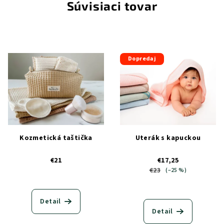
Súvisiaci tovar
Dopredaj
Kozmetická taštička
Uterák s kapuckou
€21
€17,25
€23
(–25 %)
Priemerné
hodnotenie
Detail
produktu
Detail
je