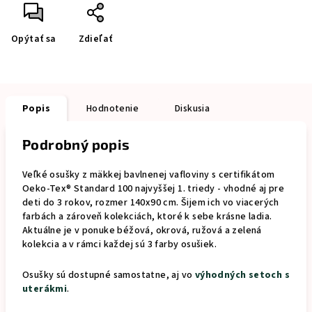
Opýtať sa
Zdieľať
Popis
Hodnotenie
Diskusia
Podrobný popis
Veľké osušky z mäkkej bavlnenej vafloviny s certifikátom
Oeko-Tex® Standard 100 najvyššej 1. triedy - vhodné aj pre
deti do 3 rokov, rozmer 140x90 cm. Šijem ich vo viacerých
farbách a zároveň kolekciách, ktoré k sebe krásne ladia.
Aktuálne je v ponuke béžová, okrová, ružová a zelená
kolekcia a v rámci každej sú 3 farby osušiek.
Osušky sú dostupné samostatne, aj vo
výhodných setoch s
uterákmi
.