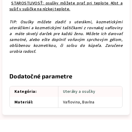
STAROSTLIVOSŤ: osušky môžete prať pri teplote 40st a
sušiť v sušičke na nízkej teplote.
TIP: Osušky môžete zladiť s uterákmi, kozmetickými
uteráčikmi a kozmetickými taštičkami z rovnakej vafloviny
a máte skvelý darček pre každú ženu. Môžete ich darovať
samotné, alebo ešte doplniť voňavým sprchovým gélom,
obľúbenou kozmetikou, či soľou do kúpeľa. Zaručene
urobia radosť.
Dodatočné parametre
Kategória
:
Uteráky a osušky
Materiál
:
Vaflovina, Bavlna