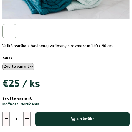
Veľká osuška z bavlnenej vafloviny s rozmerom 140 x 90 cm.
FARBA
€25
/ ks
Jednotková
Zvoľte variant
cena:
Možnosti doručenia
−
+
Do košíka