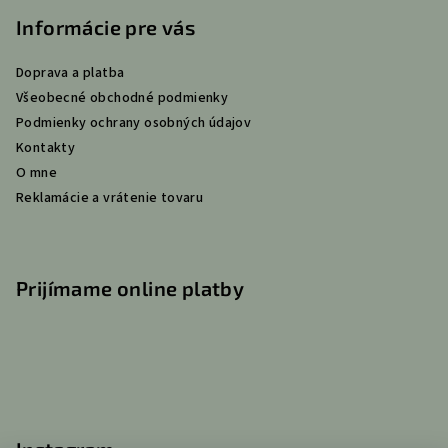
á
p
Informácie pre vás
ä
Doprava a platba
t
Všeobecné obchodné podmienky
i
Podmienky ochrany osobných údajov
e
Kontakty
O mne
Reklamácie a vrátenie tovaru
Prijímame online platby