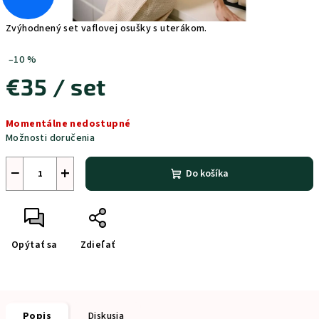
Zvýhodnený set vaflovej osušky s uterákom.
–10 %
€35
/ set
Jednotková
Momentálne nedostupné
cena:
Možnosti doručenia
−
+
Do košíka
Opýtať sa
Zdieľať
Popis
Diskusia