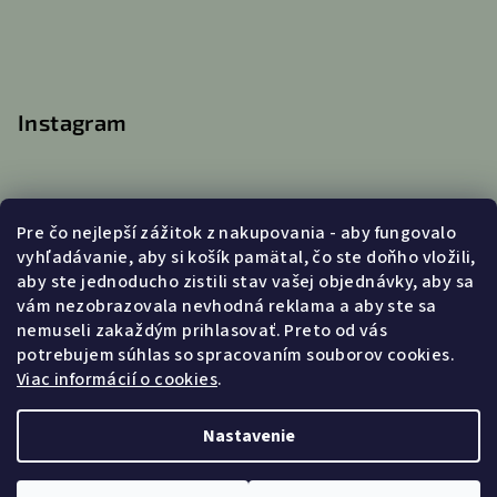
Instagram
Pre čo nejlepší zážitok z nakupovania - aby fungovalo
Kontakt
vyhľadávanie, aby si košík pamätal, čo ste doňho vložili,
aby ste jednoducho zistili stav vašej objednávky, aby sa
info
@
lanatvori.sk
vám nezobrazovala nevhodná reklama a aby ste sa
0903031179 (po-pia 9:00 - 16:00)
nemuseli zakaždým prihlasovať. Preto od vás
potrebujem súhlas so spracovaním souborov cookies.
Viac informácií o cookies
.
Copyright 2026
LANA
. Všetky práva vyhradené.
Nastavenie
Vytvoril Shoptet