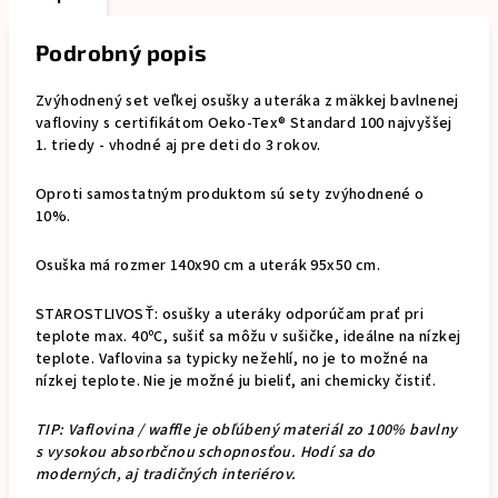
Podrobný popis
Zvýhodnený set veľkej osušky a uteráka z mäkkej bavlnenej
vafloviny s certifikátom Oeko-Tex® Standard 100 najvyššej
1. triedy - vhodné aj pre deti do 3 rokov.
Oproti samostatným produktom sú sety zvýhodnené o
10%.
Osuška má rozmer 140x90 cm a uterák 95x50 cm.
STAROSTLIVOSŤ: osušky a uteráky odporúčam prať pri
teplote max. 40ºC, sušiť sa môžu v sušičke, ideálne na nízkej
teplote. Vaflovina sa typicky nežehlí, no je to možné na
nízkej teplote. Nie je možné ju bieliť, ani chemicky čistiť.
TIP: Vaflovina / waffle je obľúbený materiál zo 100% bavlny
s vysokou absorbčnou schopnosťou. Hodí sa do
moderných, aj tradičných interiérov.