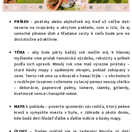
PRÍBEH
– pirátsky alebo akýkoľvek iný. Keď už väčšie deti
neveria na rozprávky o ukrytom poklade, som si istá, že aj
samotné plnenie úloh a hľadanie cesty k cieľu bude pre ne
dostatočne atraktívne.
TÉMA
– aby bola párty každý rok niečím iná, k hlavnej
myšlienke sme pridali tematickú výzdobu, rekvizity a príbeh
podľa nich upravili. Minulý rok sme mali výrazne pirátsky –
staré kúsky mapy s opálenými okrajmi, poklad zakopaný v
zemi. Tento rok sme sa odviazali v hawai štýle – v obchodoch
s rozličným tovarom zoženiete za lacný peniaz naozaj všetko
– dekorácie, papierové palmy, taniere, slamky, girlandy,
kvetinové vence i havajské sukne.
MAPA
k pokladu – poverte spomedzi vás rodiča, ktorý pekne
kreslí a vymyslite miesta v byte, v záhrade a okolo domu,
kde budú deti hľadať ďalšie a ďalšie indície a kúsky mapy.
ÚLOHY
– žiaden poklad nie je zadarmo! Navyše sú deti