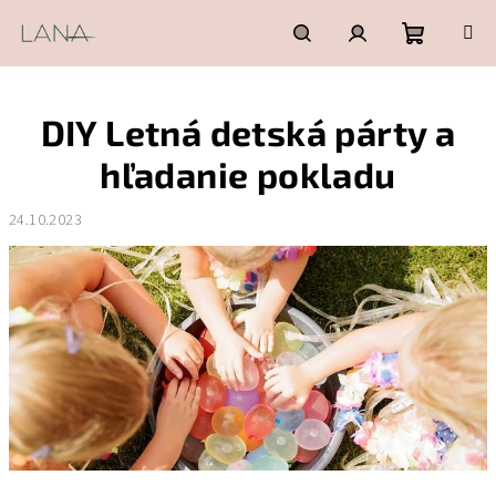
Prejsť
na
obsah
Nákupn
Hľadať
Prihlásenie
DIY Letná detská párty a
košík
hľadanie pokladu
24.10.2023