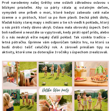
Prvé narodeniny našej Grétky sme oslávili záhradnou oslavou s
blízkymi priateľmi. Aby sa párty rátala aj ostatným deťom,
vymysleli sme príbeh o mori, ktoré kedysi zalievalo celé naše
územie a o pirátoch, ktorí sa po ňom plavili. Decká plnili úlohy,
hľadali kúsky starej mapy s indíciami a tie ich viedli k pokladu, ktorý
u nás piráti vtedy dávno ukryli. Oslava mala obrovský úspech. Deti
boli nadšené a neustále sa vypytovali, kedy piráti opäť prídu, alebo
či u nás neukryli ešte nejaký ďalší poklad. Tak vznikla tradícia –
letná pátračka. Úprimne vám odporúčam takúto hru, na ktorú sa
budú drobci tešiť celučičký rok. A zároveň prinášam tipy na
aktivity, ktoré sme za doterajšie 3 ročníky s úspechom zrealizovali.