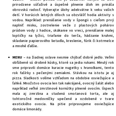
prirodzene súťaživé a úspešné plnenie úloh im prináša
obrovskú radosť. Vyberajte úlohy adekvátne k veku vašich
detí. V horúcich letných dňoch sa obzvlášť hodia aktivity s
vodou. Napríklad: prenášanie vody v špongii s cieľom prvý
naplniť misku, zostrelenie veže z plastových pohárov
prúdom vody z hadice, skákanie vo vreci, prenášanie malej
loptičky na lyžici, triafanie do terča, hádzanie kruhmi,
skladanie papierového lietadla, kreslenie, fúrik či kotrmelce
a mnohé ďalšie.
MENU
– na žiadnej oslave nesmie chýbať dobré jedlo. Veľmi
obľúbené sú drobné kúsky, ktoré sa jedia rukami. Minulý rok
sme pripravili domáce kuracie nugetky s hranolkami, tento
rok fašírky s pečenými zemiakmi. Stávkou na istotu je aj
pizza. Sladkosti volíme vzhľadom na obdobie osviežujúce a
ľahké. Množstvo ovocia len tak nakrájané, ovocný šalát alebo
napríklad veľké zmrzlinové kornútky plnené ovocím. Úspech
mala aj zmrzlina a studená smotanová torta, ale aj
tohtoročné medovníčky upečené a ozdobené v tvare
exotického ovocia. Na pitie pripravujeme osviežujúce
domáce limonády.