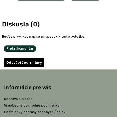
Diskusia (0)
Buďte prvý, kto napíše príspevok k tejto položke.
Pridať komentár
Odstúpiť od zmluvy
Z
á
p
Informácie pre vás
ä
Doprava a platba
t
Všeobecné obchodné podmienky
i
Podmienky ochrany osobných údajov
e