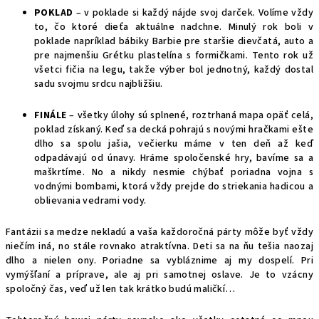
POKLAD
– v poklade si každý nájde svoj darček. Volíme vždy
to, čo ktoré dieťa aktuálne nadchne. Minulý rok boli v
poklade napríklad bábiky Barbie pre staršie dievčatá, auto a
pre najmenšiu Grétku plastelína s formičkami. Tento rok už
všetci fičia na legu, takže výber bol jednotný, každý dostal
sadu svojmu srdcu najbližšiu.
FINÁLE
– všetky úlohy sú splnené, roztrhaná mapa opäť celá,
poklad získaný. Keď sa decká pohrajú s novými hračkami ešte
dlho sa spolu jašia, večierku máme v ten deň až keď
odpadávajú od únavy. Hráme spoločenské hry, bavíme sa a
maškrtíme. No a nikdy nesmie chýbať poriadna vojna s
vodnými bombami, ktorá vždy prejde do striekania hadicou a
oblievania vedrami vody.
Fantázii sa medze nekladú a vaša každoročná párty môže byť vždy
niečím iná, no stále rovnako atraktívna. Deti sa na ňu tešia naozaj
dlho a nielen ony. Poriadne sa vybláznime aj my dospelí. Pri
vymýšľaní a príprave, ale aj pri samotnej oslave. Je to vzácny
spoločný čas, veď už len tak krátko budú maličkí…