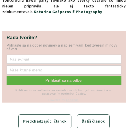
Tohtoročnú hawai párty rovnako ako všetky ostatné so mnou
nielen pripravila, ale aj takto fantasticky
zdokumentovala
Katarina Gašparovič Photography
Rada tvoríte?
Prihláste sa na odber noviniek a napíšem vám, keď zverejním nový
návod.
Prihlásiť sa na odber
Prihlásením sa súhlasíte so zasíielaním obchodných oznámení a so
spracovaním osobných údajov.
Powered by
Leadhub
.
Predchádzajúci článok
Ďalší článok