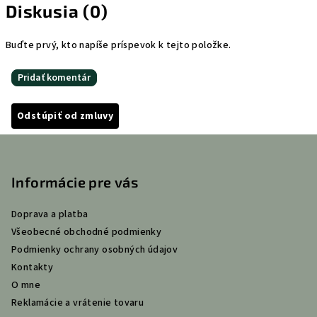
Diskusia (0)
Buďte prvý, kto napíše príspevok k tejto položke.
Pridať komentár
Odstúpiť od zmluvy
Z
á
p
Informácie pre vás
ä
Doprava a platba
t
Všeobecné obchodné podmienky
i
Podmienky ochrany osobných údajov
e
Kontakty
O mne
Reklamácie a vrátenie tovaru