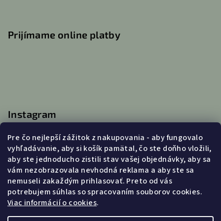
Prijímame online platby
Instagram
Pre čo nejlepší zážitok z nakupovania - aby fungovalo
vyhľadávanie, aby si košík pamätal, čo ste doňho vložili,
aby ste jednoducho zistili stav vašej objednávky, aby sa
Kontakt
vám nezobrazovala nevhodná reklama a aby ste sa
nemuseli zakaždým prihlasovať. Preto od vás
info
@
lanatvori.sk
potrebujem súhlas so spracovaním souborov cookies.
0903031179 (po-pia 9:00 - 16:00)
Viac informácií o cookies
.