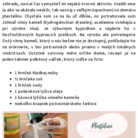
záhradu, nastal čas vymyslieť im nejakú tvorivú aktivitu. Vsadili sme
(a ako sa ukázalo neskôr, tak naozaj s veľkým úspechom) na domácu
plastelínu. Chystala som sa na ňu už dlhšie, no potrebovala som
zohnať vínny kameň (hydrogénvínan draselný, usadenina vznikajúca
pri výrobe vína). Je výborným kypridlom a nájdete ho v
bezfosfátových kypriacich práškoch. Na výrobu ale potrebujete
čistý vínny kameň, ktorý u nás bežne nie je dostupný, pohľadajte ho
na internete, v bio potravinách alebo priamo v malých lokálnych
vinárstvach. Ostatné suroviny máte určite doma, recept je na
jeden takmer polkilový valček, ktorý vidíte na foto:
1 hrnček hladkej múky
½ hrnčeka soli
1 hrnček vody
1 polievková lyžica oleja
1 kávová lyžička vínneho kameňa
niekoľko kvapiek potravinárskeho farbiva