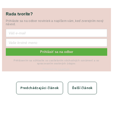
Rada tvoríte?
Prihláste sa na odber noviniek a napíšem vám, keď zverejním nový
návod.
Prihlásiť sa na odber
Prihlásením sa súhlasíte so zasíielaním obchodných oznámení a so
spracovaním osobných údajov.
Powered by
Leadhub
.
Predchádzajúci článok
Ďalší článok