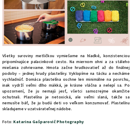
Všetky suroviny metličkou vymiešame na hladké, konzistenciou
pripomínajúce palacinkové cesto. Na miernom ohni a za stáleho
miešania zohrievame. Hmota začne hrudkovatieť až do finálnej
podoby – jednej hrudy plastelíny. Vyklopíme na tácku a necháme
vychladnúť. Domáca plastelína oschne len minimálne na povrchu,
inak vydrží veľmi dlho mäkká, je krásne vláčna a nelepí sa. Po
upozornení, že ju nemajú jesť, všetci samozrejme okamžite
ochutnali. Plastelína je netoxická, ale veľmi slaná, takže sa
nemusíte báť, že ju budú deti vo veľkom konzumovať. Plastelínu
skladujeme v uzatvárateľnej nádobe.
Foto:
Katarina Gašparovič Photography