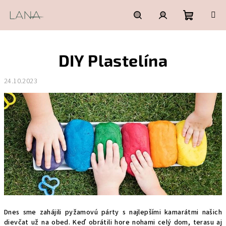
Prejsť
na
obsah
Nákupn
Hľadať
Prihlásenie
DIY Plastelína
košík
24.10.2023
Dnes sme zahájili pyžamovú párty s najlepšími kamarátmi našich
dievčat už na obed. Keď obrátili hore nohami celý dom, terasu aj