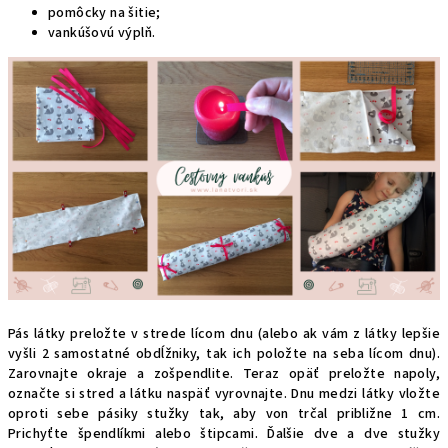
pomôcky na šitie;
vankúšovú výplň.
Pás látky preložte v strede lícom dnu (alebo ak vám z látky lepšie
vyšli 2 samostatné obdĺžniky, tak ich položte na seba lícom dnu).
Zarovnajte okraje a zošpendlite. Teraz opäť preložte napoly,
označte si stred a látku naspäť vyrovnajte. Dnu medzi látky vložte
oproti sebe pásiky stužky tak, aby von trčal približne 1 cm.
Prichyťte špendlíkmi alebo štipcami. Ďalšie dve a dve stužky