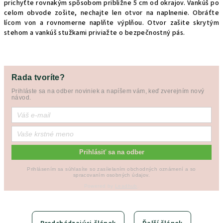
prichyťte rovnakým spôsobom približne 5 cm od okrajov. Vankúš po
celom obvode zošite, nechajte len otvor na naplnenie. Obráťte
lícom von a rovnomerne naplňte výplňou. Otvor zašite skrytým
stehom a vankúš stužkami priviažte o bezpečnostný pás.
Rada tvoríte?
Prihláste sa na odber noviniek a napíšem vám, keď zverejním nový
návod.
Prihlásiť sa na odber
Prihlásením sa súhlasíte so zasíielaním obchodných oznámení a so
spracovaním osobných údajov.
Powered by
Leadhub
.