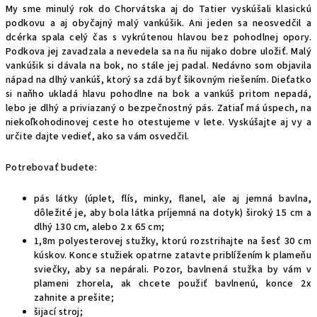
My sme minulý rok do Chorvátska aj do Tatier vyskúšali klasickú
podkovu a aj obyčajný malý vankúšik. Ani jeden sa neosvedčil a
dcérka spala celý čas s vykrútenou hlavou bez pohodlnej opory.
Podkova jej zavadzala a nevedela sa na ňu nijako dobre uložiť. Malý
vankúšik si dávala na bok, no stále jej padal. Nedávno som objavila
nápad na dlhý vankúš, ktorý sa zdá byť šikovným riešením. Dieťatko
si naňho ukladá hlavu pohodlne na bok a vankúš pritom nepadá,
lebo je dlhý a priviazaný o bezpečnostný pás. Zatiaľ má úspech, na
niekoľkohodinovej ceste ho otestujeme v lete. Vyskúšajte aj vy a
určite dajte vedieť, ako sa vám osvedčil.
Potrebovať budete:
pás látky (úplet, flís, minky, flanel, ale aj jemná bavlna,
dôležité je, aby bola látka príjemná na dotyk) široký 15 cm a
dlhý 130 cm, alebo 2 x 65 cm;
1,8m polyesterovej stužky, ktorú rozstrihajte na šesť 30 cm
kúskov. Konce stužiek opatrne zatavte priblížením k plameňu
sviečky, aby sa nepárali. Pozor, bavlnená stužka by vám v
plameni zhorela, ak chcete použiť bavlnenú, konce 2x
zahnite a prešite;
šijací stroj;