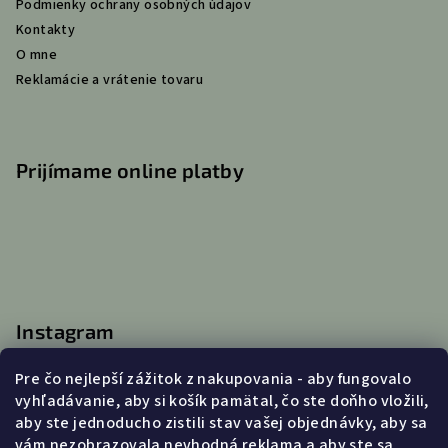
Podmienky ochrany osobných údajov
e
Kontakty
O mne
Reklamácie a vrátenie tovaru
Prijímame online platby
Instagram
Pre čo nejlepší zážitok z nakupovania - aby fungovalo
vyhľadávanie, aby si košík pamätal, čo ste doňho vložili,
aby ste jednoducho zistili stav vašej objednávky, aby sa
Kontakt
vám nezobrazovala nevhodná reklama a aby ste sa