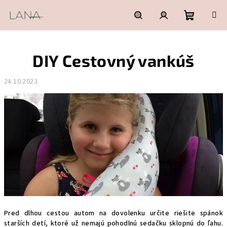
Prejsť
na
obsah
Nákupn
Hľadať
Prihlásenie
DIY Cestovný vankúš
košík
24.10.2023
Pred dlhou cestou autom na dovolenku určite riešite spánok
starších detí, ktoré už nemajú pohodlnú sedačku sklopnú do ľahu.