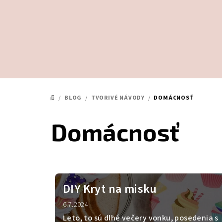
Prejsť
na
obsah
/
BLOG
/
TVORIVÉ NÁVODY
/
DOMÁCNOSŤ
DOMOV
Domácnosť
V
ý
DIY Kryt na misku
p
6.7.2024
Leto, to sú dlhé večery vonku, posedenia s