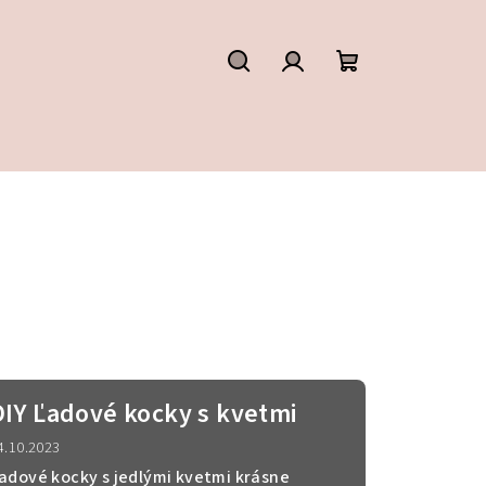
Hľadať
Prihlásenie
Nákupný
košík
DIY Ľadové kocky s kvetmi
4.10.2023
adové kocky s jedlými kvetmi krásne