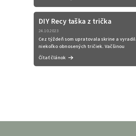
DIY Recy taška z trička
24.10.2023
Cez týždeň som upratovala skrine a vyradil
niekoľko obnosených tričiek. Vačšinou
skončia rozstrihan...
Čítať článok
Z