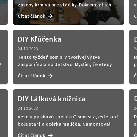
zásoby krmiva pre vtáčiky. Dokrmovať ich
v
začíname už na prelom...
V
Čítať článok
Č
DIY Kľúčenka
24.10.2023
2
m
Tento týždeň som si v tvorivej výzve
M
K
zaspomínala na detstvo. Myslím, že vtedy
p
som poslednýkrát videl...
r
Čítať článok
Č
DIY Látková knižnica
24.10.2023
2
Veselú pásikavú „poličku“ som šila, ešte keď
D
bola staršia dcérka maličká. Namontovali
a
sme ju tak, ab...
p
Čítať článok
Č