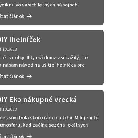
yniknú vo vašich letných nápojoch.
ideonávod nájdete tu na mo...
ítať článok
DIY Ihelníček
4.10.2023
ilé tvorilky. Ihly má doma asi každý, tak
rinášam návod na ušitie ihelníčka pre
adosť vlastnú, al...
ítať článok
DIY Eko nákupné vrecká
4.10.2023
nes som bola skoro ráno na trhu. Milujem tú
tmosféru, keď začína sezóna lokálnych
roduktov. Krásn...
ítať článok