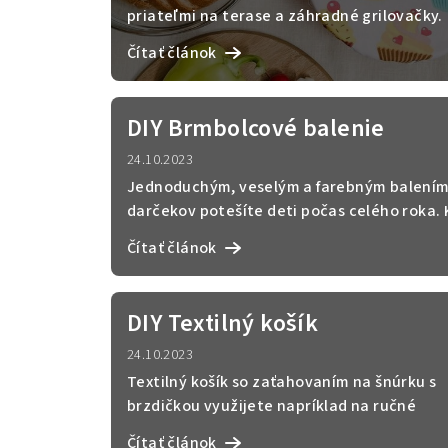
i
priateľmi na terase a záhradné grilovačky.
s
Dobré jedlo ži...
Čítať článok
č
l
DIY Brmbolcové balenie
á
24.10.2023
n
Jednoduchým, veselým a farebným balení
darčekov potešíte deti počas celého roka. 
k
narodeninám, men...
Čítať článok
o
v
DIY Textilný košík
24.10.2023
Textilný košík so zaťahovaním na šnúrku s
brzdičkou využijete napríklad na ručné
práce. Týmto mojím ...
Čítať článok